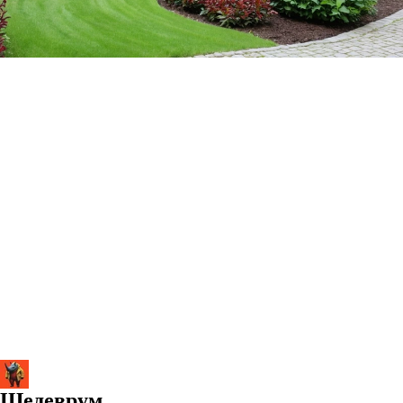
Шедеврум